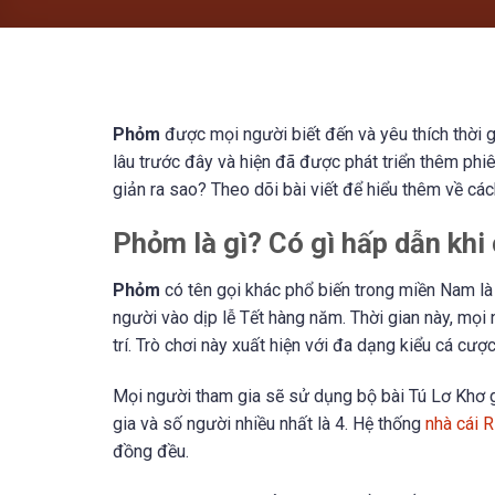
Phỏm
được mọi người biết đến và yêu thích thời g
lâu trước đây và hiện đã được phát triển thêm phi
giản ra sao? Theo dõi bài viết để hiểu thêm về cá
Phỏm là gì? Có gì hấp dẫn khi
Phỏm
có tên gọi khác phổ biến trong miền Nam là T
người vào dịp lễ Tết hàng năm. Thời gian này, mọi 
trí. Trò chơi này xuất hiện với đa dạng kiểu cá c
Mọi người tham gia sẽ sử dụng bộ bài Tú Lơ Khơ g
gia và số người nhiều nhất là 4. Hệ thống
nhà cái R
đồng đều.