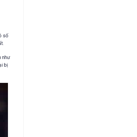
ó số
t.
m như
i bị