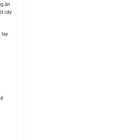
ng ăn
ột cây
 tay.
sẽ