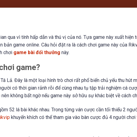
ian qua vì tính hấp dẫn và thú vị của nó. Tựa game này xuất hiện t
ên bản game online. Câu hỏi đặt ra là cách chơi game này của Rik
ch chơi
game bài đổi thưởng
này.
 chơi game?
á Lả. Đây là một loại hình trò chơi rất phổ biến chủ yếu thu hút 
người có thời gian rảnh rỗi để cùng nhau tụ tập trải nghiệm cá cượ
ược nên không bất ngờ nếu game này sở hữu sự khác biệt về cách ch
ồm 52 lá bài khác nhau. Trong từng ván cược cần tối thiểu 2 ngư
ikvip
khuyến khích có thể tham gia vào bàn cược đủ 4 người chơi