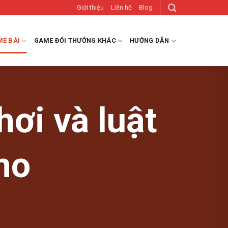
Giới thiệu
Liên hệ
Blog
E BÀI
GAME ĐỔI THƯỞNG KHÁC
HƯỚNG DẪN
ơi và luật
no